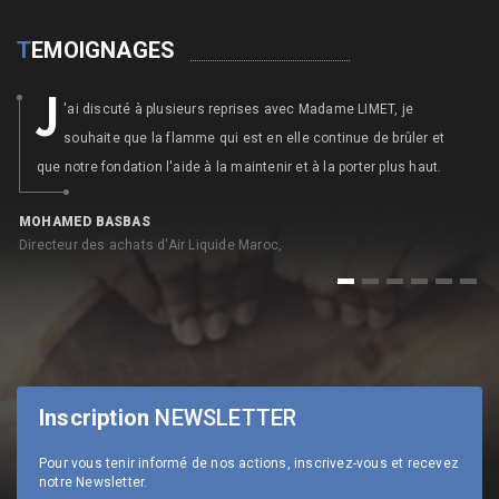
T
EMOIGNAGES
J
'ai discuté à plusieurs reprises avec Madame LIMET, je
souhaite que la flamme qui est en elle continue de brûler et
que notre fondation l'aide à la maintenir et à la porter plus haut.
MOHAMED BASBAS
N
Directeur des achats d'Air Liquide Maroc,
An
1
2
3
4
5
6
Inscription
NEWSLETTER
Pour vous tenir informé de nos actions, inscrivez-vous et recevez
notre Newsletter.