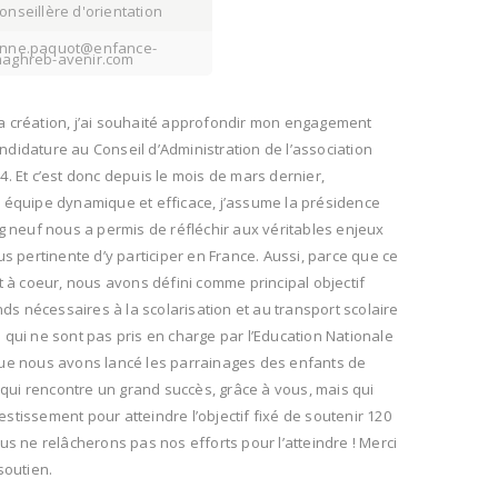
onseillère d'orientation
nne.paquot@enfance-
aghreb-avenir.com
a création, j’ai souhaité approfondir mon engagement
didature au Conseil d’Administration de l’association
. Et c’est donc depuis le mois de mars dernier,
 équipe dynamique et efficace, j’assume la présidence
g neuf nous a permis de réfléchir aux véritables enjeux
us pertinente d’y participer en France. Aussi, parce que ce
t à coeur, nous avons défini comme principal objectif
nds nécessaires à la scolarisation et au transport scolaire
qui ne sont pas pris en charge par l’Education Nationale
que nous avons lancé les parrainages des enfants de
e qui rencontre un grand succès, grâce à vous, mais qui
tissement pour atteindre l’objectif fixé de soutenir 120
us ne relâcherons pas nos efforts pour l’atteindre ! Merci
soutien.