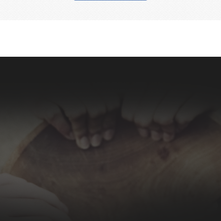
nt la rencontre de Najate
L’équipe de la Fondation a été sensible à
j'ai été tout simplement
l’engagement sincère d’EMA à l’égard des
 ce que faisait EMA pour la
enfants déscolarisés de Casablanca.
oit à l'école pour tous.
L’équipe de bénévoles est entièrement
dévouée à la réussite des enfants.
LESTESTE
ur Général d'ALD Automotive
XAVIER DRAGO
Vice-Président délégué de la Fondation Air
Liquide,