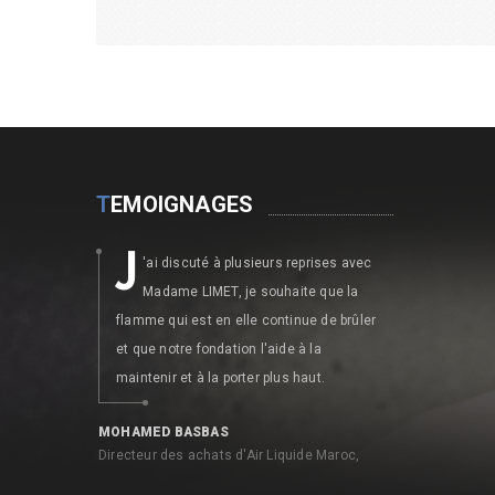
T
EMOIGNAGES
J
E
'ai discuté à plusieurs reprises avec
n faisa
Madame LIMET, je souhaite que la
LIMET, 
flamme qui est en elle continue de brûler
admiratif de
et que notre fondation l'aide à la
défense du dr
maintenir et à la porter plus haut.
NICOLAS BEL
Ancien Directe
MOHAMED BASBAS
Maroc,
Directeur des achats d'Air Liquide Maroc,