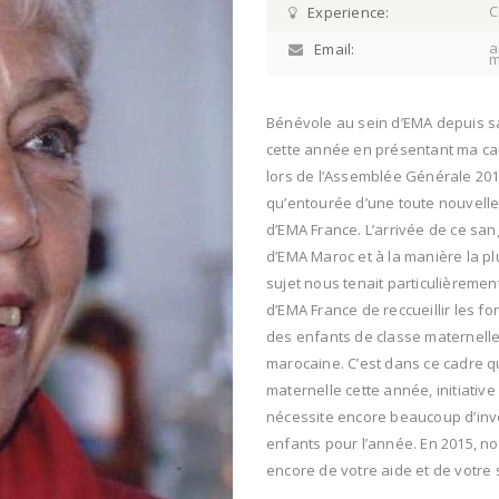
C
Experience:
a
Email:
m
Bénévole au sein d’EMA depuis s
cette année en présentant ma can
lors de l’Assemblée Générale 2014
qu’entourée d’une toute nouvelle
d’EMA France. L’arrivée de ce san
d’EMA Maroc et à la manière la pl
sujet nous tenait particulièremen
d’EMA France de reccueillir les fo
des enfants de classe maternelle 
marocaine. C’est dans ce cadre 
maternelle cette année, initiativ
nécessite encore beaucoup d’inves
enfants pour l’année. En 2015, no
encore de votre aide et de votre 