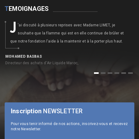
T
EMOIGNAGES
E
n faisant la rencontre de Najate LIMET, j'ai été tout simplement
admiratif de ce que faisait EMA pour la défense du droit à
l'école pour tous.
NICOLAS BELLESTESTE
X
Ancien Directeur Général d'ALD Automotive Maroc,
V
1
2
3
4
5
6
Inscription
NEWSLETTER
Pour vous tenir informé de nos actions, inscrivez-vous et recevez
notre Newsletter.