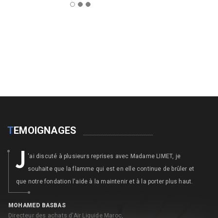
T
EMOIGNAGES
J
'ai discuté à plusieurs reprises avec Madame LIMET, je
souhaite que la flamme qui est en elle continue de brûler et
que notre fondation l'aide à la maintenir et à la porter plus haut.
MOHAMED BASBAS
N
Directeur des achats d'Air Liquide Maroc,
An