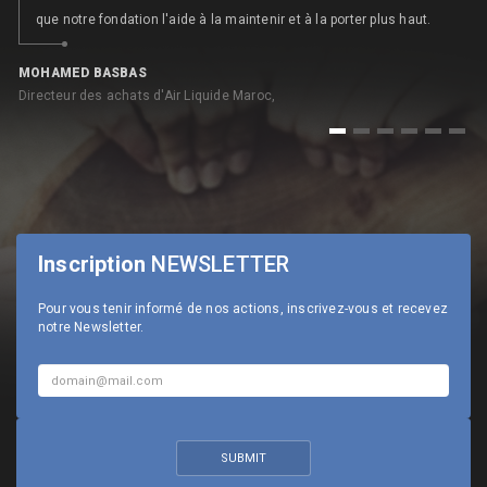
que notre fondation l'aide à la maintenir et à la porter plus haut.
MOHAMED BASBAS
N
Directeur des achats d'Air Liquide Maroc,
An
1
2
3
4
5
6
Inscription
NEWSLETTER
Pour vous tenir informé de nos actions, inscrivez-vous et recevez
notre Newsletter.