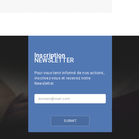
Inscription
NEWSLETTER
N
J
Pour vous tenir informé de nos actions,
ous sommes très satisfaits de
e souhaite que ce parte
inscrivez-vous et recevez notre
notre collaboration avec EMA. Le
plus longtemps possibl
Newsletter.
travail effectué sur le terrain est
d’autres établissements sc
fructueux, notre contribution est visible et
intègrent le partenariat afin
nous pouvons constater l’utilité et l’usage
des projets d’EMA.
de nos dons par nous-même.
MOHAMED EL RHAYOUR
Délégué de l'éducation nationa
NAILA ASSIF
province de Nouaceur,
Responsable Marketing ALD Automotive,