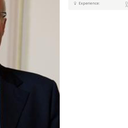
D
Experience:
A